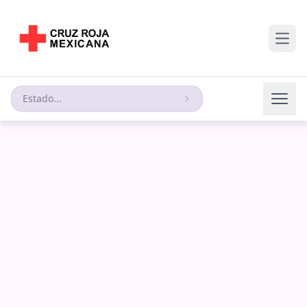
Open
Estado...