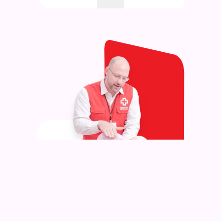
Primeros Auxilios
Pediátricos