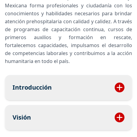
Mexicana forma profesionales y ciudadanía con los
conocimientos y habilidades necesarios para brindar
atención prehospitalaria con calidad y calidez. A través
de programas de capacitación continua, cursos de
primeros auxilios y formación en rescate,
fortalecemos capacidades, impulsamos el desarrollo
de competencias laborales y contribuimos a la acción
humanitaria en todo el país.
Introducción
La Capacitación Externa de la Cruz Roja
Mexicana tiene como objetivo brindar
Visión
formación especializada a la población,
empresas e instituciones, promoviendo la
Ser la institución humanitaria líder en México en
cultura de la prevención, la atención inicial ante