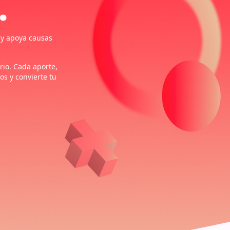
.
 y apoya causas
io. Cada aporte,
s y convierte tu