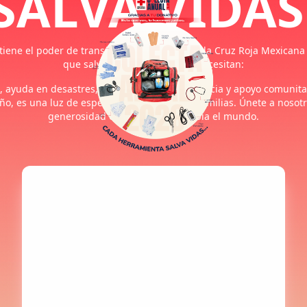
SALVA VIDAS
 tiene el poder de transformar vidas. Dona a la Cruz Roja Mexicana
que salvan a quienes más lo necesitan:
, ayuda en desastres, programas de emergencia y apoyo comunitar
o, es una luz de esperanza para miles de familias. Únete a nosotro
generosidad en acción que cambia el mundo.